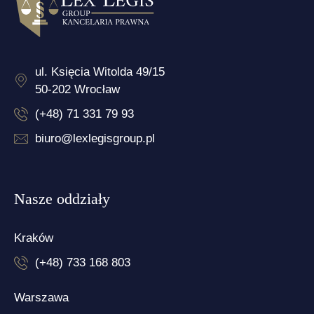
ul. Księcia Witolda 49/15
50-202 Wrocław
(+48) 71 331 79 93
biuro@lexlegisgroup.pl
Nasze oddziały
Kraków
(+48) 733 168 803
Warszawa