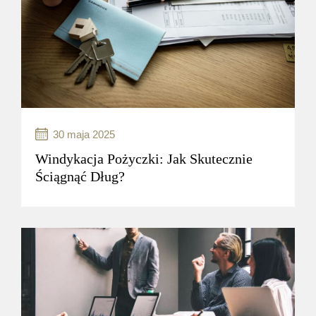
wierzyciela...
czytaj więcej..
30 maja 2025
Windykacja Pożyczki: Jak Skutecznie
Ściągnąć Dług?
Windykacja karna to proces odzyskiwania
należności, który może być stosowany
w przypadkach, gdy dłużnik nie wywiązuje się
z obowiązków finansowych wobec
wierzyciela...