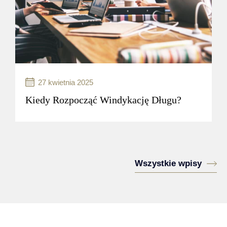
czytaj więcej..
27 kwietnia 2025
Kiedy Rozpocząć Windykację Długu?
Windykacja karna to proces odzyskiwania
należności, który może być stosowany
w przypadkach, gdy dłużnik nie wywiązuje się
Wszystkie wpisy
z obowiązków finansowych wobec
wierzyciela...
czytaj więcej..