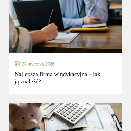
z obowiązków finansowych wobec
wierzyciela...
czytaj więcej..
28 stycznia 2026
Najlepsza firma windykacyjna – jak
ją znaleźć?
Windykacja karna to proces odzyskiwania
należności, który może być stosowany
w przypadkach, gdy dłużnik nie wywiązuje się
z obowiązków finansowych wobec