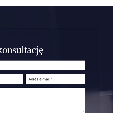
upływ czasu od terminu
 firm
płatności, brak odpowiedzi
bie
na wezwania do zapłaty,
 Oddać
nieodbieranie telefonów,
nieodpisywanie na maile –
właśnie w…
onsultację
czytaj więcej..