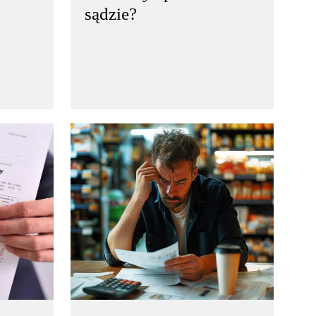
sądzie?
ces
Windykacja karna to proces
odzyskiwania należności,
ny
który może być stosowany
nik
w przypadkach, gdy dłużnik
wiązków
nie wywiązuje się z obowiązków
finansowych wobec
wierzyciela…
czytaj więcej..