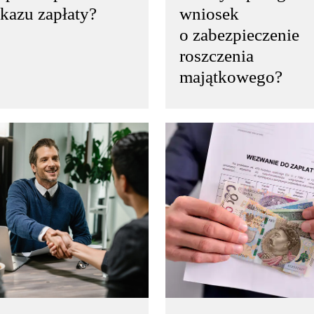
kazu zapłaty?
wniosek
o zabezpieczenie
roszczenia
majątkowego?
acja karna to proces
Windykacja karna to pro
wania należności,
odzyskiwania należności,
może być stosowany
który może być stosowa
padkach, gdy dłużnik
w przypadkach, gdy dłuż
wiązuje się z obowiązków
nie wywiązuje się z obo
owych wobec
finansowych wobec
ciela…
wierzyciela…
więcej..
czytaj więcej..