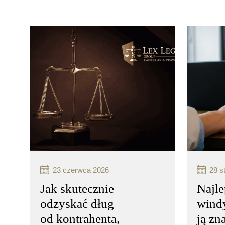
23 czerwca 2026
28 s
Jak skutecznie
Najle
odzyskać dług
windy
od kontrahenta,
ją zn