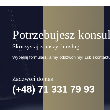
swojej działalności napotyka
który m
na problem z nieopłaconą
długu p
fakturą. O ile niewielkie kwoty
to być
nie powodują komplikacji, o…
i kosz
nie…
Potrzebujesz konsul
czytaj więcej..
czytaj 
Skorzystaj z naszych usług
Wypełnij formularz, a my oddzwonimy! Lub skontaktuj
Zadzwoń do nas
(+48) 71 331 79 93