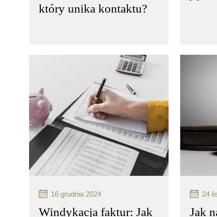
który unika kontaktu?
Windykacja karna to proces
Windyk
odzyskiwania należności,
odzyski
który może być stosowany
który 
w przypadkach, gdy dłużnik
w przy
nie wywiązuje się z obowiązków
nie wy
finansowych wobec
finans
wierzyciela…
wierzy
czytaj więcej..
czytaj 
16 grudnia 2024
24 l
Windykacja faktur: Jak
Jak n