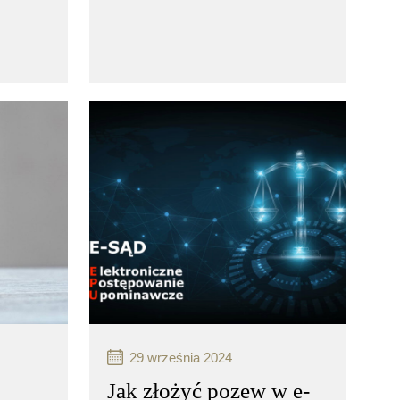
ces
Windykacja karna to proces
odzyskiwania należności,
ny
który może być stosowany
nik
w przypadkach, gdy dłużnik
wiązków
nie wywiązuje się z obowiązków
finansowych wobec
wierzyciela…
czytaj więcej..
29 września 2024
Jak złożyć pozew w e-