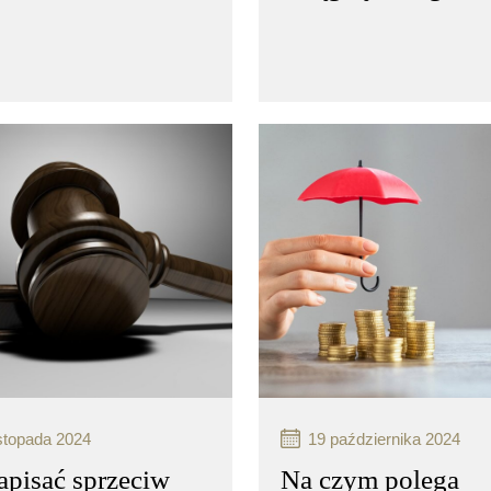
acja karna to proces
Windykacja karna to pro
wania należności,
odzyskiwania należności,
może być stosowany
który może być stosowa
padkach, gdy dłużnik
w przypadkach, gdy dłuż
wiązuje się z obowiązków
nie wywiązuje się z obo
owych wobec
finansowych wobec
ciela…
wierzyciela…
więcej..
czytaj więcej..
istopada 2024
19 października 2024
apisać sprzeciw
Na czym polega