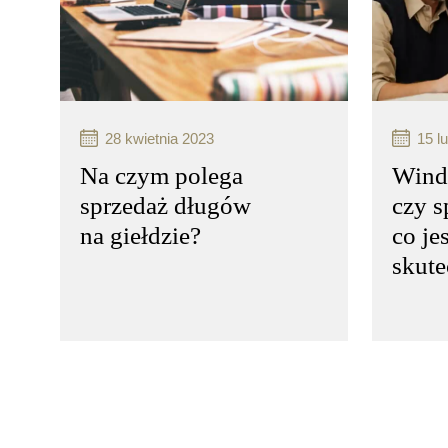
finansowych wobec
finans
wierzyciela…
wierzy
czytaj więcej..
czytaj 
28 kwietnia 2023
15 l
Na czym polega
Wind
sprzedaż długów
czy s
na giełdzie?
co je
skute
Sprzedaż długów na giełdzie
Windyk
wierzytelności – jak to działa?
– co je
Praktycznie każda firma w toku
Windyka