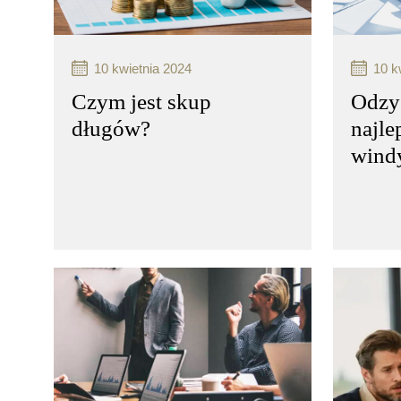
czytaj więcej..
czytaj 
10 kwietnia 2024
10 k
Czym jest skup
Odzy
długów?
najle
windy
Windykacja karna to proces
Windyk
odzyskiwania należności,
odzyski
który może być stosowany
który 
w przypadkach, gdy dłużnik
w przy
nie wywiązuje się z obowiązków
nie wy