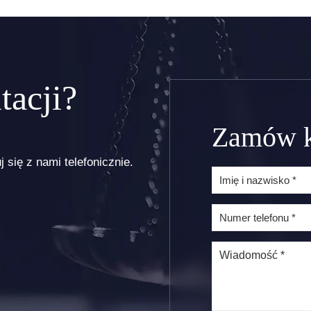
a na celu odzyskanie
z płatnościami od swoich
rzez wierzyciela. Może
kontrahentów, właściciele
 czasochłonne
niejednokrotnie zadają so
towne, a wynik końcowy
pytanie: co z tym robić?
sprawę do kancelarii…
tacji?
więcej..
czytaj więcej..
Zamów k
 się z nami telefonicznie.