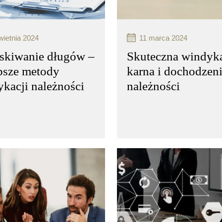
więcej..
czytaj więcej..
wietnia 2024
11 marca 2024
skiwanie długów –
Skuteczna windyk
psze metody
karna i dochodzen
kacji należności
należności
acja karna to proces
Windykacja karna to pro
wania należności,
odzyskiwania należności,
może być stosowany
który może być stosowa
padkach, gdy dłużnik
w przypadkach, gdy dłuż
wiązuje się z obowiązków
nie wywiązuje się z obo