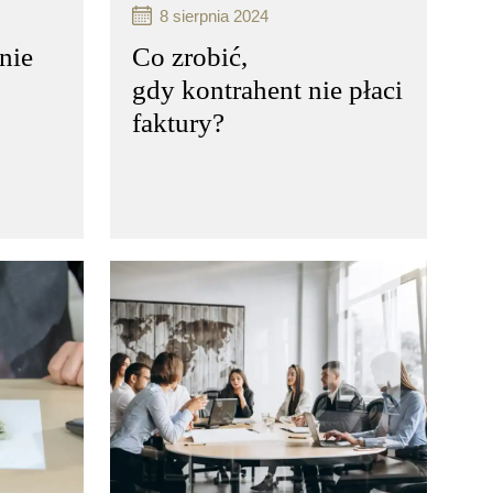
8 sierpnia 2024
nie
Co zrobić,
gdy kontrahent nie płaci
faktury?
ces
Windykacja karna to proces
odzyskiwania należności,
ny
który może być stosowany
nik
w przypadkach, gdy dłużnik
wiązków
nie wywiązuje się z obowiązków
finansowych wobec
wierzyciela…