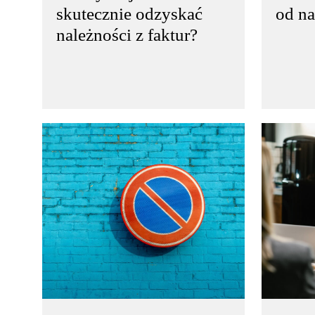
skutecznie odzyskać
od na
należności z faktur?
Windykacja karna to proces
Windyk
odzyskiwania należności,
odzyski
który może być stosowany
który 
w przypadkach, gdy dłużnik
w przy
nie wywiązuje się z obowiązków
nie wy
finansowych wobec
finans
wierzyciela…
wierzy
czytaj więcej..
czytaj 