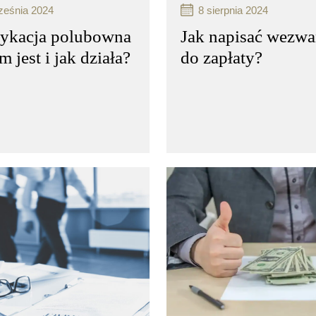
ześnia 2024
8 sierpnia 2024
ykacja polubowna
Jak napisać wezwa
m jest i jak działa?
do zapłaty?
acja karna to proces
Windykacja karna to pro
wania należności,
odzyskiwania należności,
może być stosowany
który może być stosowa
padkach, gdy dłużnik
w przypadkach, gdy dłuż
wiązuje się z obowiązków
nie wywiązuje się z obo
owych wobec
finansowych wobec
ciela…
wierzyciela…