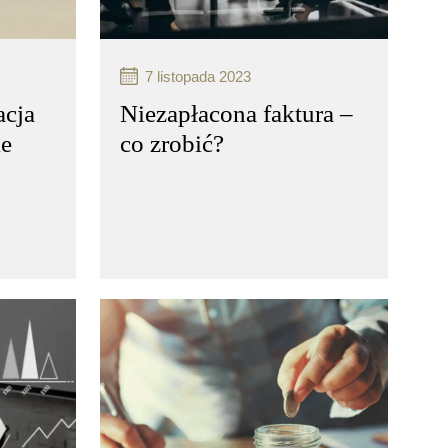
czytaj więcej..
7 listopada 2023
acja
Niezapłacona faktura –
ie
co zrobić?
ces
Niezapłacona faktura –
co zrobić? Przedsiębiorca musi
ny
mierzyć się z różnymi
nik
problemami. Zdarza się,
wiązków
że kontrahent nie zapłacił