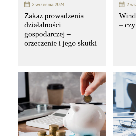
2 września 2024
2 wr
Zakaz prowadzenia
Wind
działalności
– czy
gospodarczej –
orzeczenie i jego skutki
Windykacja karna to proces
Windyk
odzyskiwania należności,
odzyski
który może być stosowany
który 
w przypadkach, gdy dłużnik
w przy
nie wywiązuje się z obowiązków
nie wy
finansowych wobec
finans
wierzyciela…
wierzy