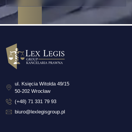
ul. Księcia Witolda 49/15
50-202 Wrocław
(+48) 71 331 79 93
biuro@lexlegisgroup.pl